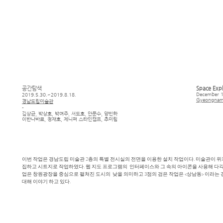
공간탐색
Space Exp
December 1
2019.5.30.~2019.8.18.
Gyeongnam
경남도립미술관
-
김상균, 박상호, 박여주, 서도호, 안문수, 양민하
이반나바로, 정재호, 제니퍼 스타인캠프, 추미림
이번 작업은 경남도립 미술관 2층의 특별 전시실의 전면을 이용한 설치 작업이다. 미술관이 위
집하고 시트지로 작업하였다. 웹 지도 프로그램의 인터페이스와 그 속의 아이콘을 사용해 다각
업은 창원광장을 중심으로 펼쳐진 도시의 낮을 의미하고 3점의 검은 작업은 <상남동> 이라는
대해 이야기 하고 있다.